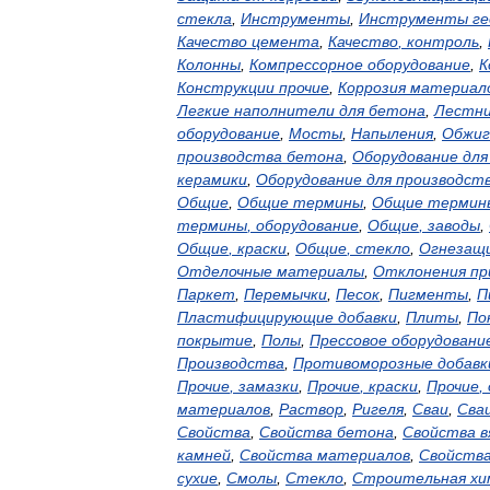
стекла
,
Инструменты
,
Инструменты
ге
Качество
цемента
,
Качество
,
контроль
,
Колонны
,
Компрессорное
оборудование
,
К
Конструкции
прочие
,
Коррозия
материал
Легкие
наполнители
для
бетона
,
Лестн
оборудование
,
Мосты
,
Напыления
,
Обжиг
производства
бетона
,
Оборудование
для
керамики
,
Оборудование
для
производст
Общие
,
Общие
термины
,
Общие
термин
термины
,
оборудование
,
Общие
,
заводы
,
Общие
,
краски
,
Общие
,
стекло
,
Огнезащ
Отделочные
материалы
,
Отклонения
пр
Паркет
,
Перемычки
,
Песок
,
Пигменты
,
П
Пластифицирующие
добавки
,
Плиты
,
По
покрытие
,
Полы
,
Прессовое
оборудовани
Производства
,
Противоморозные
добавк
Прочие
,
замазки
,
Прочие
,
краски
,
Прочие
,
материалов
,
Раствор
,
Ригеля
,
Сваи
,
Сва
Свойства
,
Свойства
бетона
,
Свойства
в
камней
,
Свойства
материалов
,
Свойств
сухие
,
Смолы
,
Стекло
,
Строительная
хи