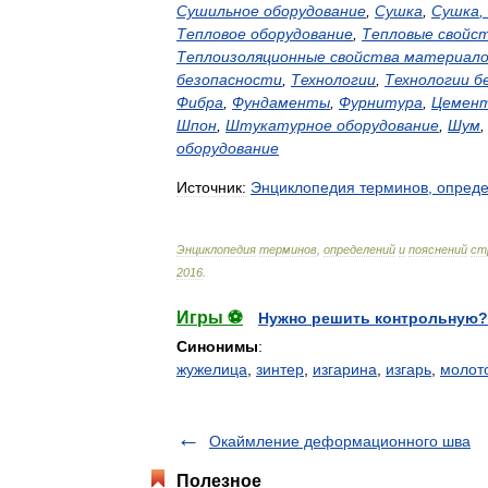
Сушильное
оборудование
,
Сушка
,
Сушка
,
Тепловое
оборудование
,
Тепловые
свойс
Теплоизоляционные
свойства
материало
безопасности
,
Технологии
,
Технологии
б
Фибра
,
Фундаменты
,
Фурнитура
,
Цемен
Шпон
,
Штукатурное
оборудование
,
Шум
оборудование
Источник:
Энциклопедия
терминов
,
опред
Энциклопедия
терминов
,
определений
и
пояснений
ст
2016
.
Игры ⚽
Нужно решить контрольную?
Синонимы
:
жужелица
,
зинтер
,
изгарина
,
изгарь
,
молот
Окаймление деформационного шва
Полезное