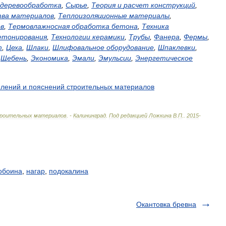
деревообработка
,
Сырье
,
Теория
и
расчет
конструкций
,
тва
материалов
,
Теплоизоляционные
материалы
,
в
,
Термовлажносная
обработка
бетона
,
Техника
етонирования
,
Технологии
керамики
,
Трубы
,
Фанера
,
Фермы
,
т
,
Цеха
,
Шлаки
,
Шлифовальное
оборудование
,
Шпаклевки
,
,
Щебень
,
Экономика
,
Эмали
,
Эмульсии
,
Энергетическое
елений
и
пояснений
строительных
материалов
роительных
материалов
. -
Калининград
.
Под
редакцией
Ложкина
В
.
П
.
.
2015
-
обоина
,
нагар
,
подокалина
Окантовка бревна