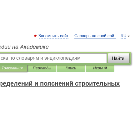
Запомнить сайт
Словарь на свой сайт
RU
едии на Академике
Найти!
Толкования
Переводы
Книги
Игры ⚽
ределений и пояснений строительных