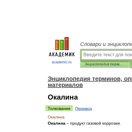
Словари и энциклоп
academic.ru
Энциклопедия терминов, определений и пояснений строительных материалов
Энциклопедия терминов, оп
материалов
Окалина
Толкование
Перевод
Окалина
Окалина
–
продукт
газовой
коррозии
.