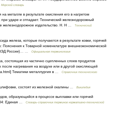
…
Морской словарь
на металле в результате окисления его в нагретом
а при ударе и отпадает. Технический железнодорожный
ное железнодорожное издательство. Н. Н …
Технический
сида железа, которые получаются в результате ковки, горячей
ник: Пояснения к Товарной номенклатуре внешнеэкономической
Н ВЭД России)… …
Официальная терминология
, состоящая из частично сцепленных слоев продуктов
х после нагревания на воздухе или в другой окисляющей
ng a.html] Тематики металлургия в …
Справочник технического
 шлифовке, состоят из железной окалины …
Википедия
идов, образующийся в процессе выплавки или горячей
2004: Единая …
Словарь-справочник терминов нормативно-технической