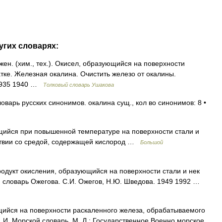
угих словарях:
ен. (хим., тех.). Окисел, образующийся на поверхности
тке. Железная окалина. Очистить железо от окалины.
 1935 1940 …
Толковый словарь Ушакова
варь русских синонимов. окалина сущ., кол во синонимов: 8 •
ийся при повышенной температуре на поверхности стали и
ствии со средой, содержащей кислород …
Большой
одукт окисления, образующийся на поверхности стали и нек
й словарь Ожегова. С.И. Ожегов, Н.Ю. Шведова. 1949 1992 …
ющийся на поверхности раскаленного железа, обрабатываемого
. И. Морской словарь. М. Л.: Государственное Военно морское