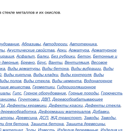
в
стекле
металлов
и
их
окислов
.
рудование
,
Абразивы
,
Автодороги
,
Автотехника
,
лы
,
Акустические
свойства
,
Арки
,
Арматура
,
Арматурное
пирация
,
Асфальт
,
Балки
,
Без
рубрики
,
Бетон
,
Бетонные
и
и
дверные
,
Бревно
,
Брус
,
Ванты
,
Вентиляция
,
Весовое
ика
,
Виды
арматуры
,
Виды
бетона
,
Виды
вибрации
,
Виды
й
,
Виды
кирпича
,
Виды
кладки
,
Виды
контроля
,
Виды
Виды
полов
,
Виды
стекла
,
Виды
цемента
,
Водонапорное
ущие
вещества
,
Герметики
,
Гидроизоляционное
иалы
,
Гипс
,
Горное
оборудование
,
Горные
породы
,
Горючесть
ханизмы
,
Грунтовки
,
ДВП
,
Деревообрабатывающее
ТЫ
,
Дефекты
керамики
,
Дефекты
краски
,
Дефекты
стекла
,
,
деревообработка
,
Деформации
материалов
,
Добавки
,
заторы
,
Древесина
,
ДСП
,
ЖД
транспорт
,
Заводы
,
Заводы
,
ли
для
бетона
,
Защита
бетона
,
Защита
древесины
,
й
материал
,
Золы
,
Известь
,
Изделия
деревянные
,
Изделия
из