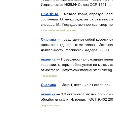
Издательство НКВМФ Союза ССР, 1941 
ОКАЛИНА
— металл. корка, образующаяся 
состоянии. О. легко отделяется от металл
словарь. М.: Государственное транспорт
железнодорожный словарь
Окалина
— представляет собой кусочки ок
прокатки и т.д. черных металлов... Источ
деятельности Российской Федерации (Т
окалина
— Поверхностная оксидная пленка
коррозии, которые образуются на металла
атмосфере. [http://www.manual steel.ru/e
переводчика
Окалина
— Искры, летящие от стали при
окалина
— 3.3 окалина: Толстый слой окс
обработки стали. Источник: ГОСТ 9.402 
документации