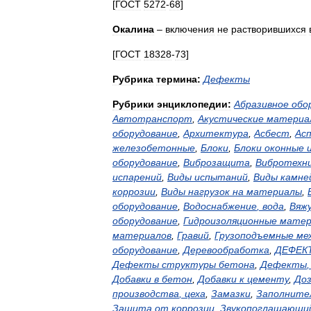
[
ГОСТ
5272
-
68
]
Окалина
–
включения
не
растворившихся
[
ГОСТ
18328
-
73
]
Рубрика
термина:
Дефекты
Рубрики
энциклопедии:
Абразивное
обо
Автотранспорт
,
Акустические
материа
оборудование
,
Архитектура
,
Асбест
,
Ас
железобетонные
,
Блоки
,
Блоки
оконные
оборудование
,
Виброзащита
,
Вибротехн
испарений
,
Виды
испытаний
,
Виды
камне
коррозии
,
Виды
нагрузок
на
материалы
,
оборудование
,
Водоснабжение
,
вода
,
Вяж
оборудование
,
Гидроизоляционные
матер
материалов
,
Гравий
,
Грузоподъемные
ме
оборудование
,
Деревообработка
,
ДЕФЕК
Дефекты
структуры
бетона
,
Дефекты
Добавки
в
бетон
,
Добавки
к
цементу
,
До
производства
,
цеха
,
Замазки
,
Заполните
Защита
от
коррозии
,
Звукопоглащающи