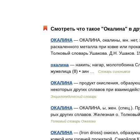
Смотреть что такое "Окалина" в др
ОКАЛИНА
— ОКАЛИНА, окалины, мн. нет, ж
раскаленного металла при ковке или прока
Толковый словарь Ушакова. Д.Н. Ушаков.
окалина
— накипь; нагар, молотобоина Сло
жужелица (8) • зин …
Словарь синонимов
ОКАЛИНА
— продукт окисления, образующ
некоторых других сплавов при взаимодей
Энциклопедический словарь
ОКАЛИНА
— ОКАЛИНА, ы, жен. (спец.). Пр
рых других сплавов. Железная о. Толковы
Толковый словарь Ожегова
ОКАЛИНА
— (Iron dross) окисел, образу
ковкой или горячей прокаткой. Самойлов К