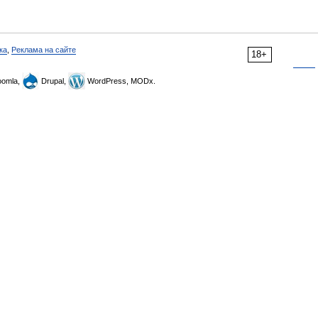
ка
,
Реклама на сайте
18+
omla,
Drupal,
WordPress, MODx.