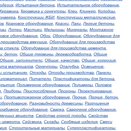
одезия
,
Испытания
бетона
,
Испытательное
оборудование
,
Керамика
,
Керамика
и
огнеупоры
,
Клеи
,
Клинкер
,
Колодцы
,
онвеера
,
Конструкции
ЖБИ
,
Конструкции
металлические
,
ов
,
Крановое
оборудование
,
Краски
,
Лаки
,
Легкие
бетоны
,
ицы
,
Лотки
,
Мастики
,
Мельницы
,
Минералы
,
Монтажное
овое
оборудование
,
Обои
,
Оборудование
,
Оборудование
для
производства
вяжущие
,
Оборудование
для
производства
ва
стекла
,
Оборудование
для
производства
цемента
,
ы
,
бетон
,
Общие
термины
,
деревообработка
,
Общие
Общие
,
заполнители
,
Общие
,
качество
,
Общие
,
коррозия
,
ита
материалов
,
Огнеупоры
,
Опалубка
,
Освещение
,
и
испытаниях
,
Отходы
,
Отходы
производства
,
Панели
,
иломатериал
,
Питатели
,
Пластификаторы
для
бетона
,
крытия
,
Полимерное
оборудование
,
Полимеры
,
Половое
е
,
Приборы
,
Приспособления
,
Прогоны
,
Проектирование
,
и
,
Противопожарное
оборудование
,
Прочие
,
Прочие
,
бетон
,
оборудование
,
Разновидности
древесины
,
Разрушения
изабивное
оборудование
,
Сварка
,
Сварочное
оборудование
,
яжущих
веществ
,
Свойства
горной
породы
,
Свойства
а
цемента
,
Сейсмика
,
Склады
,
Скобяные
изделия
,
Смеси
мия
,
Строительные
материалы
,
Суперпластификаторы
,